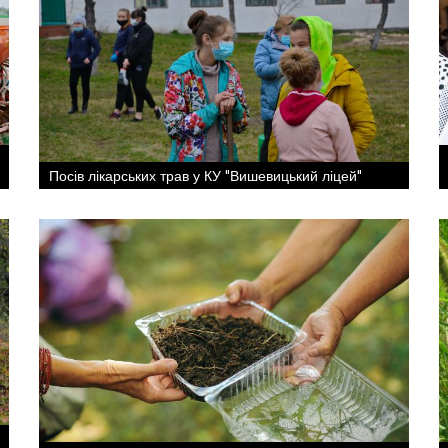
Посів лікарських трав у КУ "Вишевицький ліцей"