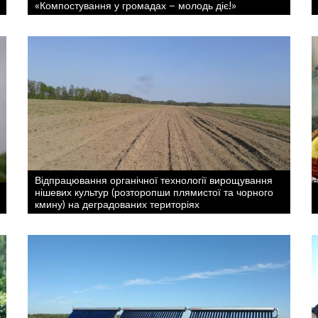
«Компостування у громадах – молодь діє!»
Відпрацювання органічної технології вирощування
нішевих культур (розторопши плямистої та чорного
кмину) на деградованих територіях