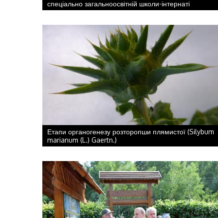
спеціально загальноосвітній школи-інтернаті
Етапи органогенезу розторопши плямистої (Silybum
marianum (L.) Gaertn.)