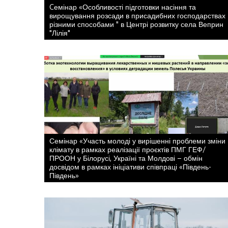
Cемінар «Особливості підготовки насіння та
вирощування розсади в присадибних господарствах
різними способами " в Центрі розвитку села Веприн
"Лілія"
Семінар «Участь молоді у вирішенні проблеми зміни
клімату в рамках реалізації проєктів ПМГ ГЕФ/
ПРООН у Білорусі, Україні та Молдові – обмін
досвідом в рамках ініціативи співпраці «Південь-
Південь»