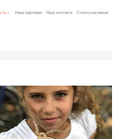
ість
»
Наші партнери
Наші контакти
Стати учасником