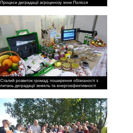
Процеси деградації агроценозу зони Полісся
Сталий розвиток громад: поширення обізнаності з
питань деградації земель та енергоефективності