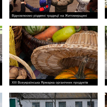
Відновлюємо різдвяні традиції на Житомирщині
ХІІІ Всеукраїнська Ярмарка органічних продуктів