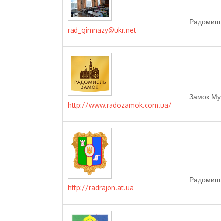
Радомишл
rad_gimnazy@ukr.net
Замок Му
http://www.radozamok.com.ua/
Радомишл
http://radrajon.at.ua