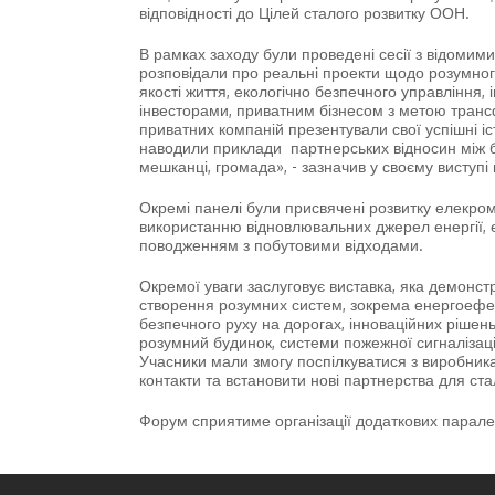
відповідності до Цілей сталого розвитку ООН.
В рамках заходу були проведені сесії з відомими
розповідали про реальні проекти щодо розумного
якості життя, екологічно безпечного управління,
інвесторами, приватним бізнесом з метою трансф
приватних компаній презентували свої успішні іст
наводили приклади партнерських відносин між б
мешканці, громада», - зазначив у своєму виступ
Окремі панелі були присвячені розвитку елекром
використанню відновлювальних джерел енергії, е
поводженням з побутовими відходами.
Окремої уваги заслуговує виставка, яка демонстр
створення розумних систем, зокрема енергоефек
безпечного руху на дорогах, інноваційних рішен
розумний будинок, системи пожежної сигналізаці
Учасники мали змогу поспілкуватися з виробника
контакти та встановити нові партнерства для ста
Форум сприятиме організації додаткових паралел