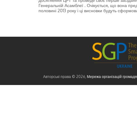
досягнення ЦРТ та проведе своє перше засідання 
Генеральній Асамблеї . Очікується, що вона пр
половині 2013 року і ці висновки будуть сформо
Авторські права © 2026,
Мережа організацій громад