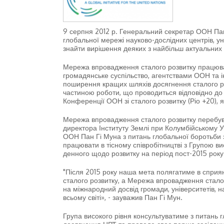
9 серпня 2012 р. Генеральний секретар ООН Пан
глобальної мережі науково-дослідних центрів, уні
знайти вирішення деяких з найбільш актуальних в
Мережа впровадження сталого розвитку працюва
громадянське суспільство, агентствами ООН та 
поширення кращих шляхів досягнення сталого роз
частиною роботи, що проводиться відповідно до 
Конференції ООН зі сталого розвитку (Ріо +20), я
Мережа впровадження сталого розвитку перебув
директора Інституту Землі при Колумбійському У
ООН Пан Гі Муна з питань глобальної боротьби з 
працювати в тісному співробітництві з Групою ви
денного щодо розвитку на період пост-2015 року
"Після 2015 року наша мета полягатиме в сприя
сталого розвитку, а Мережа впровадження стало
на міжнародний досвід громади, університетів, на
всьому світі», - зауважив Пан Гі Мун.
Група високого рівня консультуватиме з питань г