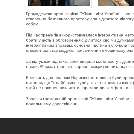
Громадською організацією "Жінки і діти України – наш
створення безпечного простору для відкритого діалогу
собою.
Під час тренінгів використовувалася інтерактивна мето
брати участь в обговореннях, ділитися своїми думками
інтерактивним вправам, основна частина включала пояс
елементом став модуль, присвячений емоційному благоп
За відгуками підлітків, вони вперше мали змогу відкр
гігієни. Формат тренінгів сприяв розкриттю питань, як
Крім того, для підлітків Вересівського ліцею були пров
питання, що їх найбільше турбують та отримати кваліфі
який не повинен викликати сором чи дискомфорт, а зн
Завдяки громадській організації "Жінки і діти Україн
подальшому дорослішанні.