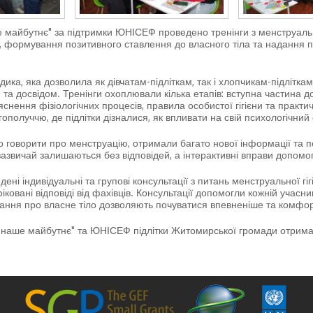
е майбутнє" за підтримки ЮНІСЕФ проведено тренінги з менструальної
, формування позитивного ставлення до власного тіла та надання пр
дика, яка дозволила як дівчатам-підліткам, так і хлопчикам-підлітк
 та досвідом. Тренінги охоплювали кілька етапів: вступна частина
нення фізіологічних процесів, правила особистої гігієни та практи
олуччю, де підлітки дізналися, як впливати на свій психологічний с
ито говорити про менструацію, отримали багато нової інформації т
і зазвичай залишаються без відповідей, а інтерактивні вправи допомо
едені індивідуальні та групові консультації з питань менструальної г
ковані відповіді від фахівців. Консультації допомогли кожній учасн
ання про власне тіло дозволяють почуватися впевненіше та комфор
и – наше майбутнє" та ЮНІСЕФ підлітки Житомирської громади отрима