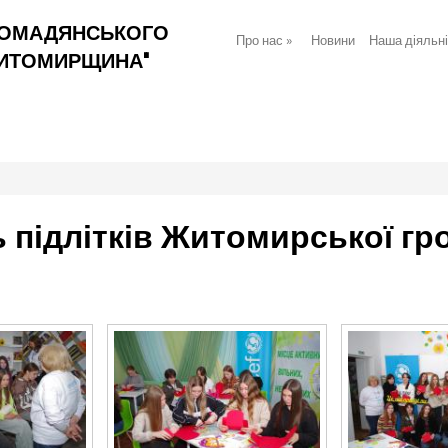
РОМАДЯНСЬКОГО
Про нас
»
Новини
Наша діяльн
ЖИТОМИРЩИНА"
 підлітків Житомирської гр