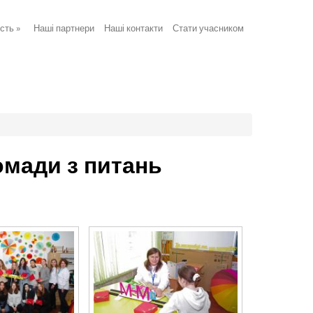
ість
»
Наші партнери
Наші контакти
Стати учасником
омади з питань