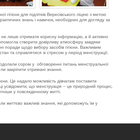
 гігієни для підлітків Вересівського ліцею з метою
актичних знань і навичок, необхідних для догляду за
ам не лише отримати корисну інформацію, а й активно
 допомогла створити довірливу атмосферу завдяки
чні поради щодо вибору засобів гігієни. Важливим
тан та справлятися зі стресом у період менструації.
а подолали сором у обговоренні питань менструальної
гли закріпити отримані знання.
ігієни. Це надало можливість дівчатам поставити
иці усвідомити, що менструація – це природний процес,
тніше у повсякденному житті.
ли життєво важливі знання, які допоможуть їм у